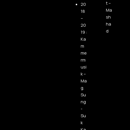
t –
20
Ma
18
sh
–
ha
20
d
19 :
Ka
m
me
rm
usi
k –
Ma
g.
Su
ng
-
Su
k
Ka