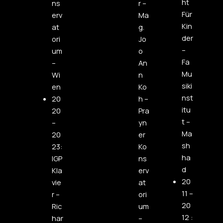
ht
ns
r –
Für
erv
Ma
Kin
at
g.
der
ori
Jo
–
um
o
Fa
–
An
Mu
Wi
n
siki
en
Ko
nst
20
h –
itu
20
Pra
t –
–
yn
Ma
20
er
sh
23:
Ko
ha
IGP
ns
d
Kla
erv
20
vie
at
11 –
r –
ori
20
Ric
um
12 :
har
–