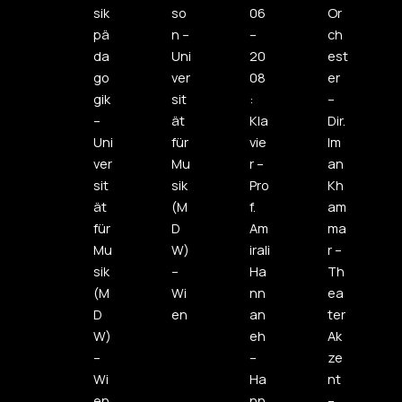
sik
so
06
Or
pä
n –
–
ch
da
Uni
20
est
go
ver
08
er
gik
sit
:
–
–
ät
Kla
Dir.
Uni
für
vie
Im
ver
Mu
r –
an
sit
sik
Pro
Kh
ät
(M
f.
am
für
D
Am
ma
Mu
W)
irali
r –
sik
–
Ha
Th
(M
Wi
nn
ea
D
en
an
ter
W)
eh
Ak
–
–
ze
Wi
Ha
nt
en
nn
–