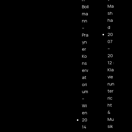
Ma
Boll
sh
ma
ha
nn
d
–
20
Pra
07
yn
–
er
20
Ko
12 :
ns
Kla
erv
vie
at
run
ori
ter
um
ric
–
ht
Wi
&
en
Mu
20
sik
14