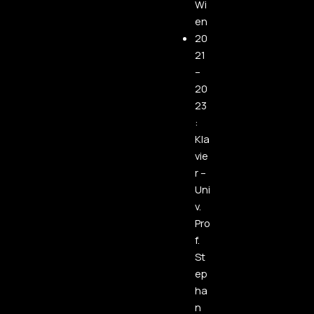
Wi
en
20
21
–
20
23
:
Kla
vie
r –
Uni
v.
Pro
f.
St
ep
ha
n