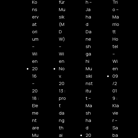
Ko
für
h –
Tri
ns
Mu
Ja
o –
erv
sik
ha
Ma
at
(M
d
rrio
ori
D
Da
tt
um
W)
ne
Ho
–
–
sh
tel
Wi
Wi
ga
–
en
en
hi
Wi
20
No
Mu
en
16
v.
siki
09
–
20
nst
/2
20
13 :
itu
01
18 :
pro
t –
9 :
Ele
f.
Ma
Kla
me
da
sh
vie
nt
ng
ha
r –
are
th
d
Sa
Mu
ai
20
ba