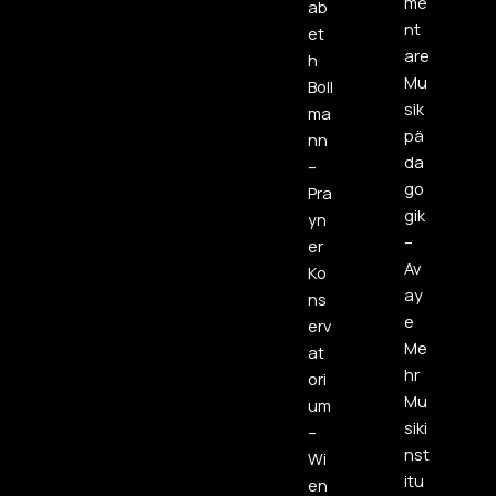
me
ab
nt
et
are
h
Mu
Boll
sik
ma
pä
nn
da
–
go
Pra
gik
yn
–
er
Av
Ko
ay
ns
e
erv
Me
at
hr
ori
Mu
um
siki
–
nst
Wi
itu
en