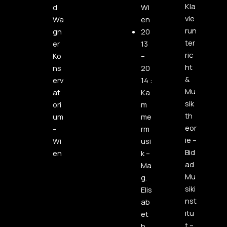
Kla
d
Wi
vie
Wa
en
run
gn
20
ter
er
13
ric
Ko
–
ht
ns
20
&
erv
14 :
Mu
at
Ka
sik
ori
m
th
um
me
eor
–
rm
ie –
Wi
usi
Bid
en
k –
ad
Ma
Mu
g.
siki
Elis
nst
ab
itu
et
t –
h