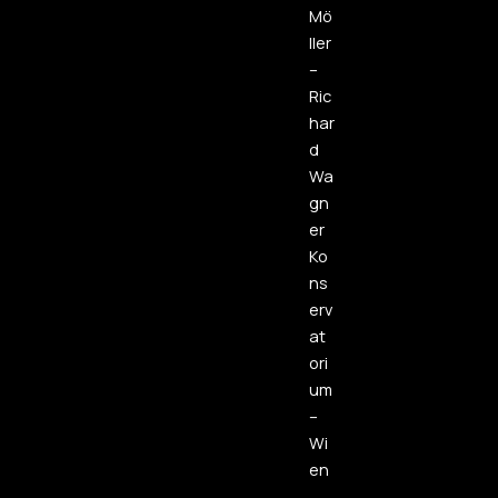
Mö
ller
–
Ric
har
d
Wa
gn
er
Ko
ns
erv
at
ori
um
–
Wi
en