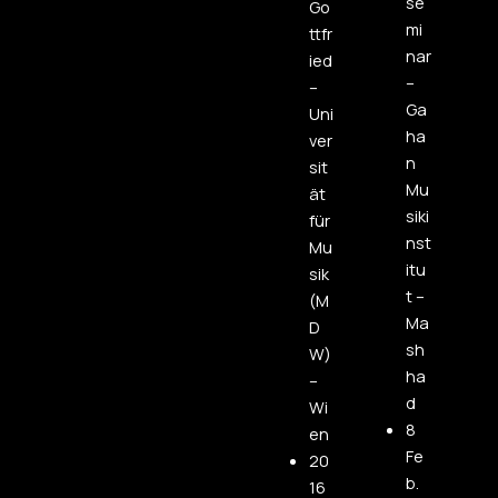
se
Go
mi
ttfr
nar
ied
–
–
Ga
Uni
ha
ver
n
sit
Mu
ät
siki
für
nst
Mu
itu
sik
t –
(M
Ma
D
sh
W)
ha
–
d
Wi
8
en
Fe
20
b.
16