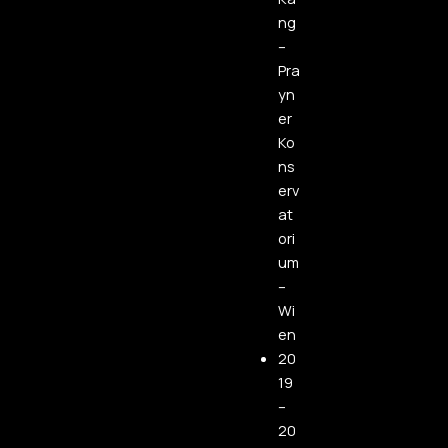
ng
–
Pra
yn
er
Ko
ns
erv
at
ori
um
–
Wi
en
20
19
–
20