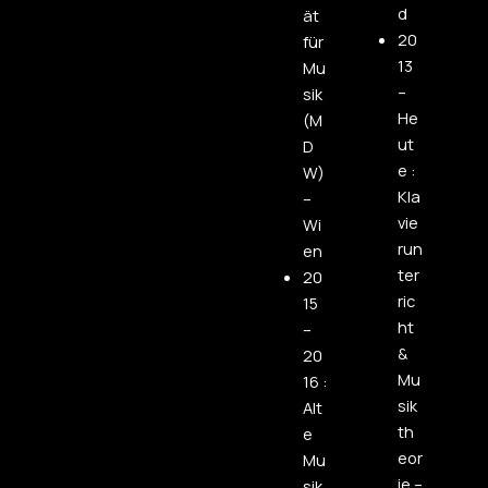
d
ät
20
für
13
Mu
–
sik
He
(M
ut
D
e :
W)
Kla
–
vie
Wi
run
en
ter
20
ric
15
ht
–
&
20
Mu
16 :
sik
Alt
th
e
eor
Mu
ie –
sik