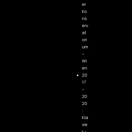
er
Ko
ns
erv
at
ori
um
–
Wi
en
20
17
–
20
20
:
Kla
vie
r –