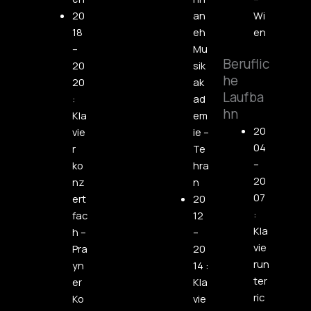
20
an
Wi
18
eh
en
–
Mu
Beruflic
20
sik
he
20
ak
Laufba
:
ad
hn
Kla
em
20
vie
ie –
04
r
Te
–
ko
hra
20
nz
n
07
ert
20
:
fac
12
Kla
h –
–
vie
Pra
20
run
yn
14 :
ter
er
Kla
ric
Ko
vie