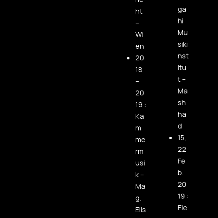
ga
ht
hi
–
Mu
Wi
siki
en
nst
20
itu
18
t –
–
Ma
20
sh
19 :
ha
Ka
d
m
15,
me
22
rm
Fe
usi
b.
k –
20
Ma
19 :
g.
Ele
Elis