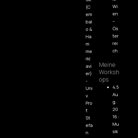
Wi
(C
en
em
–
bal
Ös
o &
ter
Ha
rei
m
ch
me
rkl
Meine
avi
Worksh
er)
ops
-
4,5
Uni
Au
v.
g.
Pro
20
f.
16 :
St
Mu
efa
sik
n