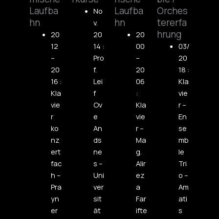
Laufba
Laufba
Orches
No
hn
hn
tererfa
v.
hrung
20
20
20
12
14 :
00
03/
–
Pro
–
20
20
f.
20
18 :
16 :
Lei
06
Kla
Kla
f
:
vie
vie
Ov
Kla
r –
r
e
vie
En
ko
An
r –
se
nz
ds
Ma
mb
ert
ne
g.
le
fac
s –
Alir
Tri
h –
Uni
ez
o –
Pra
ver
a
Am
yn
sit
Far
ati
er
ät
ifte
s