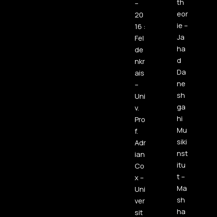
th
–
eor
20
ie –
16 :
Ja
Fel
ha
de
d
nkr
Da
ais
ne
–
sh
Uni
ga
v.
hi
Pro
Mu
f.
siki
Adr
nst
ian
itu
Co
t –
x –
Ma
Uni
sh
ver
ha
sit