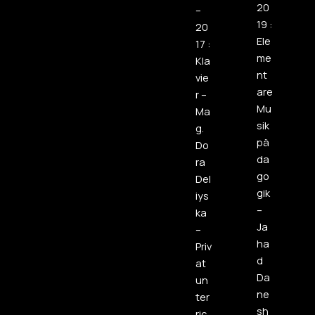
20
–
19 :
20
Ele
17 :
me
Kla
nt
vie
are
r –
Mu
Ma
sik
g.
pä
Do
da
ra
go
Del
gik
iys
–
ka
Ja
–
ha
Priv
d
at
Da
un
ne
ter
sh
ric