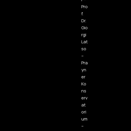
Pro
f.
Dr.
Gio
rgi
Lat
so
–
Pra
yn
er
Ko
ns
erv
at
ori
um
–