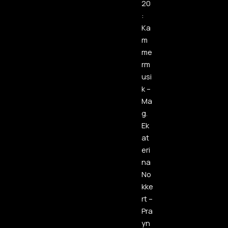
20
:
Ka
m
me
rm
usi
k –
Ma
g.
Ek
at
eri
na
No
kke
rt –
Pra
yn